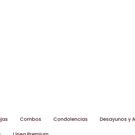
jas
Combos
Condolencias
Desayunos y A
s
Línea Premium