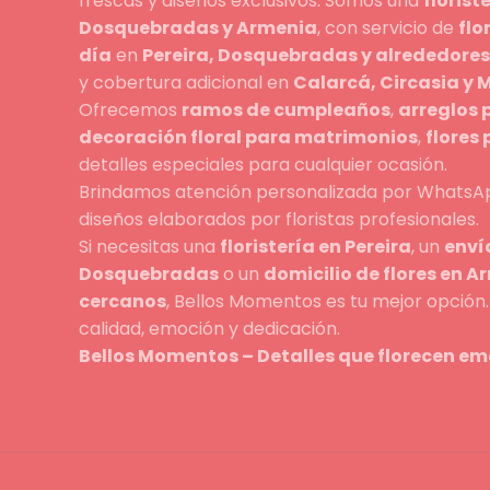
frescas y diseños exclusivos. Somos una
florist
Dosquebradas y Armenia
, con servicio de
flo
día
en
Pereira, Dosquebradas y alrededores
y cobertura adicional en
Calarcá, Circasia y
Ofrecemos
ramos de cumpleaños
,
arreglos 
decoración floral para matrimonios
,
flores
detalles especiales para cualquier ocasión.
Brindamos atención personalizada por WhatsAp
diseños elaborados por floristas profesionales.
Si necesitas una
floristería en Pereira
, un
envío
Dosquebradas
o un
domicilio de flores en A
cercanos
, Bellos Momentos es tu mejor opció
calidad, emoción y dedicación.
Bellos Momentos – Detalles que florecen em