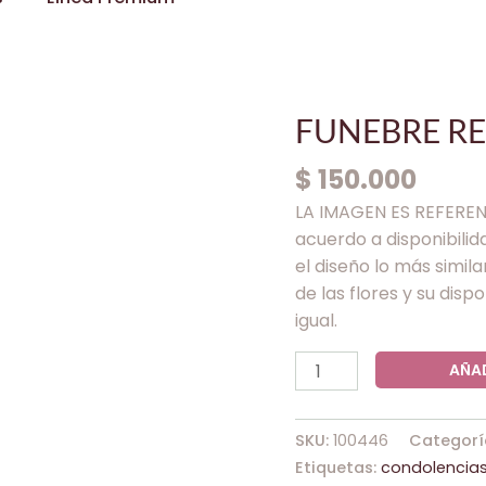
FUNEBRE
FUNEBRE RE
RECUERDO
$
150.000
FIEL
cantidad
LA IMAGEN ES REFERENCI
acuerdo a disponibili
el diseño lo más simila
de las flores y su dis
igual.
AÑAD
SKU:
100446
Categorí
Etiquetas:
condolencia