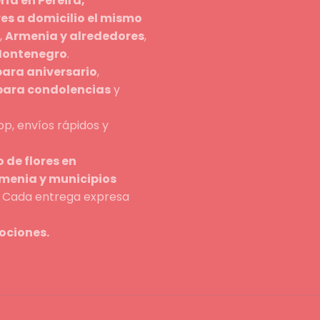
ería en Pereira,
res a domicilio el mismo
,
Armenia y alrededores
,
 Montenegro
.
para aniversario
,
 para condolencias
y
p, envíos rápidos y
 de flores en
rmenia y municipios
n. Cada entrega expresa
ociones.