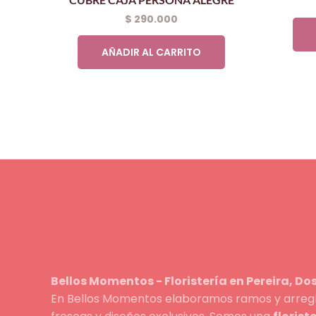
$
290.000
AÑADIR AL CARRITO
Bellos Momentos - Floristería en Pereira, D
En Bellos Momentos elaboramos ramos y arreglo