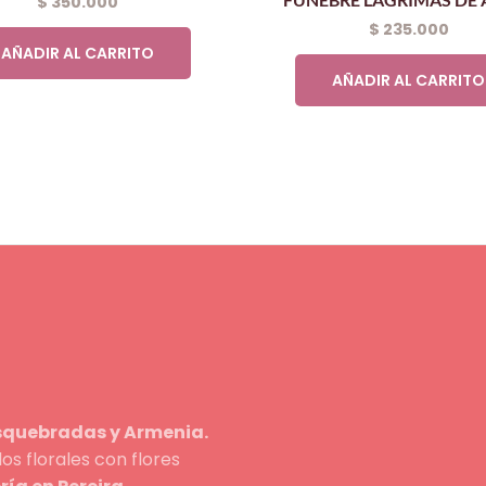
$
350.000
$
235.000
AÑADIR AL CARRITO
AÑADIR AL CARRITO
osquebradas y Armenia.
s florales con flores