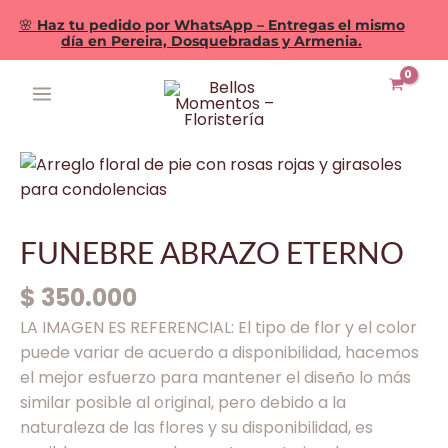
🌸
Haz tu pedido por WhatsApp – Entregas el mismo
día en Pereira, Dosquebradas y Armenia.
Ir
MAIN
al
MENU
contenido
FUNEBRE
ABRAZO
ETERNO
cantidad
FUNEBRE ABRAZO ETERNO
$
350.000
LA IMAGEN ES REFERENCIAL: El tipo de flor y el color
puede variar de acuerdo a disponibilidad, hacemos
el mejor esfuerzo para mantener el diseño lo más
similar posible al original, pero debido a la
naturaleza de las flores y su disponibilidad, es