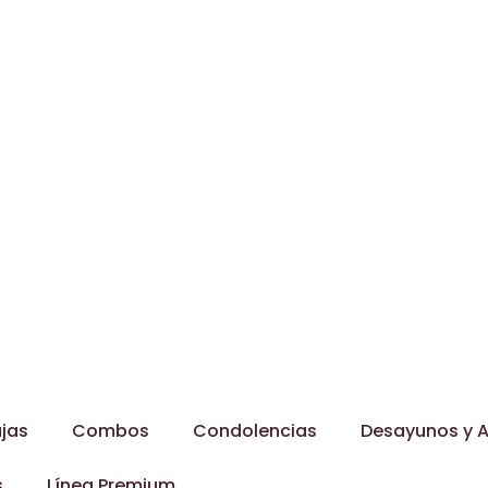
jas
Combos
Condolencias
Desayunos y A
s
Línea Premium