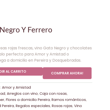
Negro Y Ferrero
osas rojas frescas, vino Gato Negro y chocolates
galo perfecto para Amor y Amistad o
ega a domicilio en Pereira y Dosquebradas.
IR AL CARRITO
COMPRAR AHORA!
:
Amor y Amistad
tad
,
Arreglos con vino
,
Caja con rosas
,
her
,
Flores a domicilio Pereira
,
Ramos románticos
,
 Pereira
,
Regalos especiales
,
Rosas rojas
,
Vino