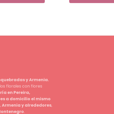
osquebradas y Armenia.
s florales con flores
ería en Pereira,
res a domicilio el mismo
,
Armenia y alrededores
,
 Montenegro
.