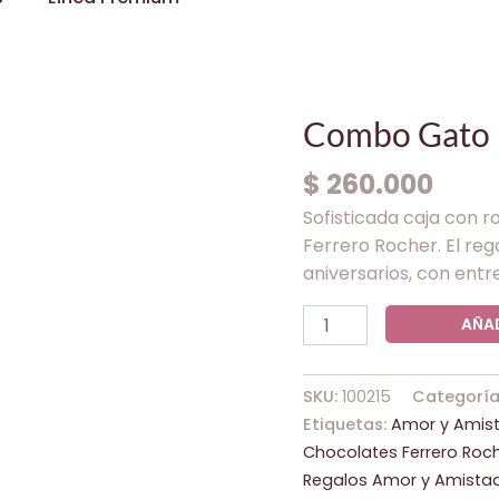
Combo
Combo Gato 
Gato
$
260.000
Negro
Y
Sofisticada caja con r
Ferrero
Ferrero Rocher. El re
cantidad
aniversarios, con entr
AÑAD
SKU:
100215
Categoría
Etiquetas:
Amor y Amis
Chocolates Ferrero Roc
Regalos Amor y Amistad