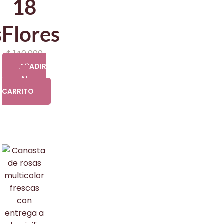
18
s
Flores
$
140.000
AÑADIR
AL
CARRITO