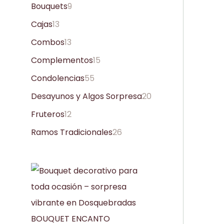
Bouquets
9
Cajas
13
Combos
13
Complementos
15
Condolencias
55
Desayunos y Algos Sorpresa
20
Fruteros
12
Ramos Tradicionales
26
BOUQUET ENCANTO