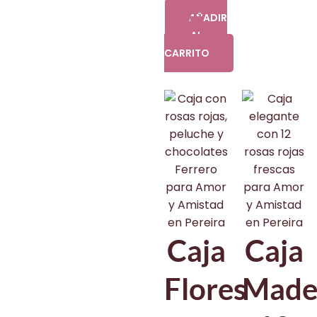
AÑADIR
AL
CARRITO
Caja
Caja
Flores
Made