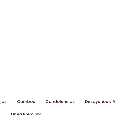
jas
Combos
Condolencias
Desayunos y A
s
Línea Premium