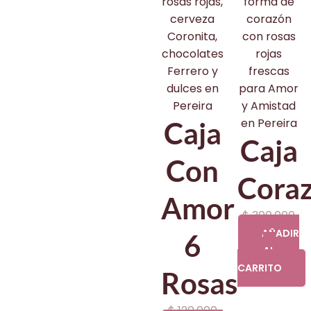
Caja
Caja
Con
Cora
Amor
$
300.000
AÑADIR
6
AL
CARRITO
Rosas
$
120.000