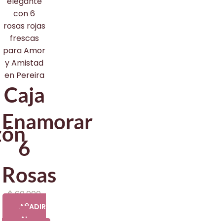
Caja
Enamorar
zón
6
Rosas
$
60.000
AÑADIR
AL