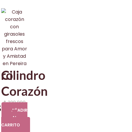
dro
Cilindro
Corazón
$
320.000
s
AÑADIR
AL
CARRITO