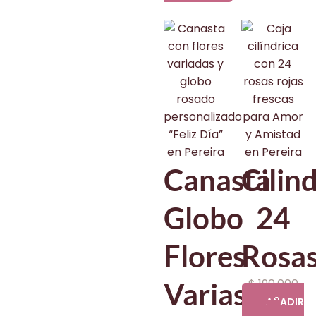
Canasta
Cilin
Globo
24
Flores
Rosa
$
190.000
Varias
AÑADIR