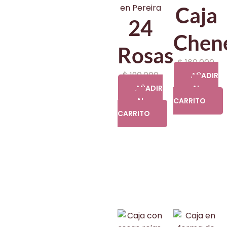
Caja
24
Chen
Rosas
$
160.000
$
190.000
AÑADIR
AÑADIR
AL
AL
CARRITO
CARRITO