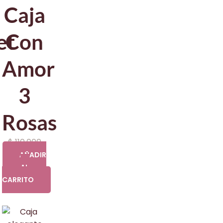
Caja
et
Con
Amor
3
Rosas
$
110.000
AÑADIR
AL
CARRITO