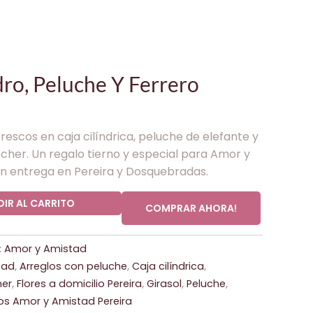
ro, Peluche Y Ferrero
escos en caja cilíndrica, peluche de elefante y
cher. Un regalo tierno y especial para Amor y
on entrega en Pereira y Dosquebradas.
IR AL CARRITO
COMPRAR AHORA!
:
Amor y Amistad
tad
,
Arreglos con peluche
,
Caja cilíndrica
,
her
,
Flores a domicilio Pereira
,
Girasol
,
Peluche
,
os Amor y Amistad Pereira