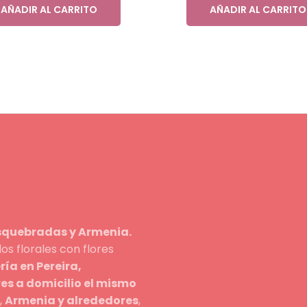
AÑADIR AL CARRITO
AÑADIR AL CARRITO
osquebradas y Armenia.
s florales con flores
ería en Pereira,
res a domicilio el mismo
,
Armenia y alrededores
,