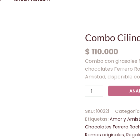
Combo
Combo Cilind
Cilindro,
$
110.000
Peluche
Y
Combo con girasoles fr
Ferrero
chocolates Ferrero Ro
cantidad
Amistad, disponible c
AÑAD
SKU:
100221
Categoría
Etiquetas:
Amor y Amis
Chocolates Ferrero Roc
Ramos originales
,
Regal