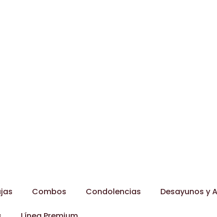
jas
Combos
Condolencias
Desayunos y A
s
Línea Premium