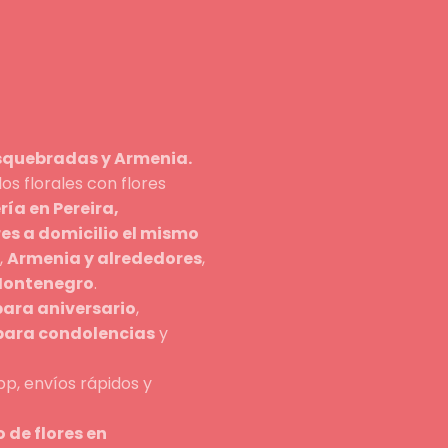
osquebradas y Armenia.
s florales con flores
ería en Pereira,
res a domicilio el mismo
,
Armenia y alrededores
,
 Montenegro
.
para aniversario
,
 para condolencias
y
p, envíos rápidos y
 de flores en