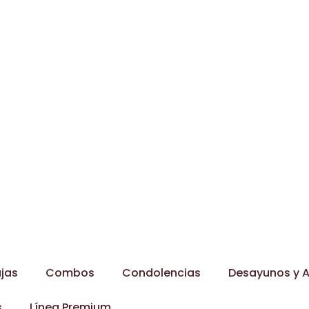
jas
Combos
Condolencias
Desayunos y A
s
Línea Premium