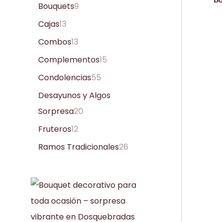
Bouquets
9
Cajas
13
Combos
13
Complementos
15
Condolencias
55
Desayunos y Algos
Sorpresa
20
Fruteros
12
Ramos Tradicionales
26