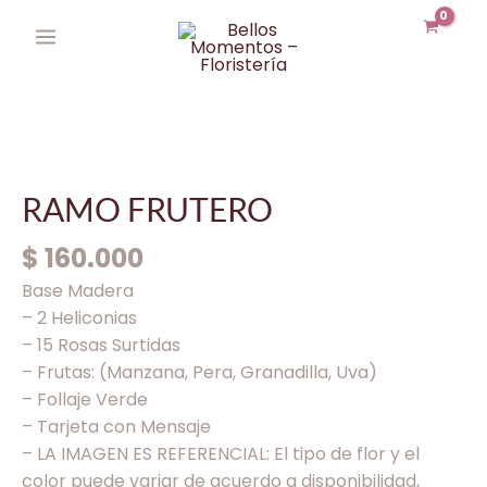
Ir
MAIN
al
MENU
contenido
RAMO
FRUTERO
cantidad
RAMO FRUTERO
$
160.000
Base Madera
– 2 Heliconias
– 15 Rosas Surtidas
– Frutas: (Manzana, Pera, Granadilla, Uva)
– Follaje Verde
– Tarjeta con Mensaje
– LA IMAGEN ES REFERENCIAL: El tipo de flor y el
color puede variar de acuerdo a disponibilidad,