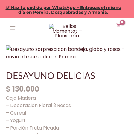
🌸
Haz tu pedido por WhatsApp – Entregas el mismo
día en Pereira, Dosquebradas y Armenia.
Ir
MAIN
al
MENU
contenido
DESAYUNO
DELICIAS
cantidad
DESAYUNO DELICIAS
$
130.000
Caja Madera
– Decoracion Floral 3 Rosas
– Cereal
– Yogurt
– Porción Fruta Picada