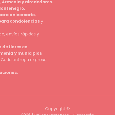
,
Armenia y alrededores
,
 Montenegro
.
para aniversario
,
 para condolencias
y
p, envíos rápidos y
 de flores en
rmenia y municipios
n. Cada entrega expresa
ociones.
Copyright ©