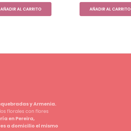
AÑADIR AL CARRITO
AÑADIR AL CARRITO
osquebradas y Armenia.
s florales con flores
ería en Pereira,
res a domicilio el mismo