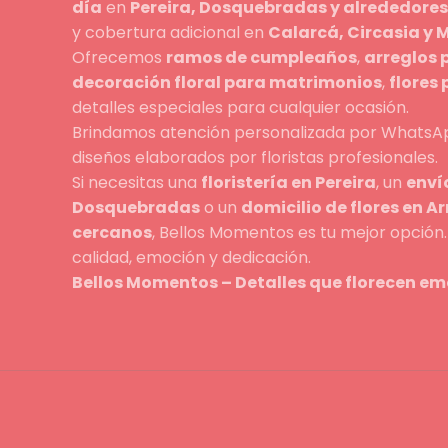
día
en
Pereira, Dosquebradas y alrededores
y cobertura adicional en
Calarcá, Circasia y
Ofrecemos
ramos de cumpleaños
,
arreglos 
decoración floral para matrimonios
,
flores
detalles especiales para cualquier ocasión.
Brindamos atención personalizada por WhatsAp
diseños elaborados por floristas profesionales.
Si necesitas una
floristería en Pereira
, un
envío
Dosquebradas
o un
domicilio de flores en A
cercanos
, Bellos Momentos es tu mejor opció
calidad, emoción y dedicación.
Bellos Momentos – Detalles que florecen em