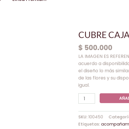
CUBRE
CUBRE CAJ
CAJA
$
500.000
SERENO
HOMENAJE
LA IMAGEN ES REFERENCI
cantidad
acuerdo a disponibili
el diseño lo más simila
de las flores y su dis
igual.
AÑAD
SKU:
100450
Categorí
Etiquetas:
acompañami