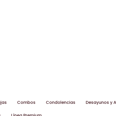
jas
Combos
Condolencias
Desayunos y A
s
Línea Premium