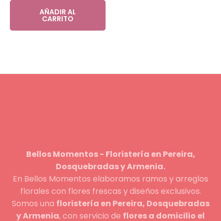
AÑADIR AL
CARRITO
Bellos Momentos - Floristería en Pereira,
Dosquebradas y Armenia.
En Bellos Momentos elaboramos ramos y arreglos
florales con flores frescas y diseños exclusivos.
Somos una
floristería en Pereira, Dosquebradas
y Armenia
, con servicio de
flores a domicilio el