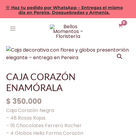
🌸
Haz tu pedido por WhatsApp – Entregas el mismo
día en Pereira, Dosquebradas y Armenia.
Ir
MAIN
al
MENU
contenido
CAJA
CORAZÓN
ENAMÓRALA
cantidad
CAJA CORAZÓN
ENAMÓRALA
$
350.000
Caja Corazón Negra
– 48 Rosas Rojas
– 16 Chocolates Ferrero Rocher
– 4 Globos Helio Forma Corazón