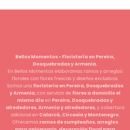
Bellos Momentos - Floristería en Pereira,
Dosquebradas y Armenia.
En Bellos Momentos elaboramos ramos y arreglos
florales con flores frescas y diseños exclusivos.
Somos una
floristería en Pereira, Dosquebradas
y Armenia
, con servicio de
flores a domicilio el
mismo día
en
Pereira, Dosquebradas y
alrededores
,
Armenia y alrededores
, y cobertura
adicional en
Calarcá, Circasia y Montenegro
.
Ofrecemos
ramos de cumpleaños
,
arreglos
para aniversario
,
decoración floral para