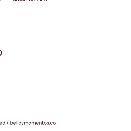
o
ed
/
bellosmomentos.co