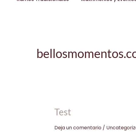
bellosmomentos.c
Test
Test
Deja un comentario
/
Uncategoriz