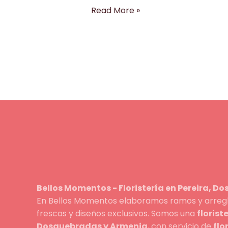
Read More »
Bellos Momentos - Floristería en Pereira, D
En Bellos Momentos elaboramos ramos y arreglo
frescas y diseños exclusivos. Somos una
florist
Dosquebradas y Armenia
, con servicio de
flo