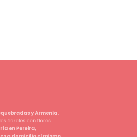
osquebradas y Armenia.
s florales con flores
ería en Pereira,
res a domicilio el mismo