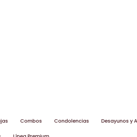
jas
Combos
Condolencias
Desayunos y A
s
Línea Premium