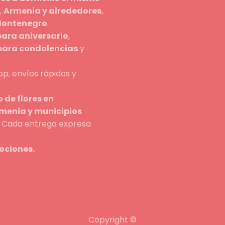
,
Armenia y alrededores
,
 Montenegro
.
para aniversario
,
 para condolencias
y
p, envíos rápidos y
 de flores en
rmenia y municipios
n. Cada entrega expresa
ociones.
Copyright ©