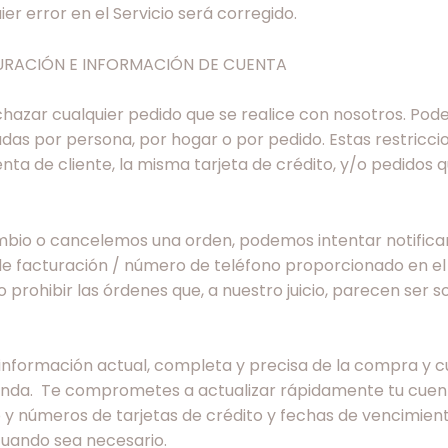
er error en el Servicio será corregido.
URACIÓN E INFORMACIÓN DE CUENTA
azar cualquier pedido que se realice con nosotros. Podem
as por persona, por hogar o por pedido. Estas restricci
nta de cliente, la misma tarjeta de crédito, y/o pedidos q
bio o cancelemos una orden, podemos intentar notifica
 de facturación / número de teléfono proporcionado en e
 prohibir las órdenes que, a nuestro juicio, parecen ser s
formación actual, completa y precisa de la compra y cue
enda. Te comprometes a actualizar rápidamente tu cuent
co y números de tarjetas de crédito y fechas de vencimi
cuando sea necesario.