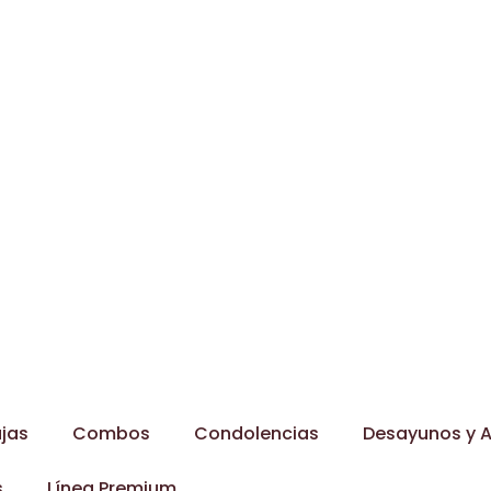
jas
Combos
Condolencias
Desayunos y A
s
Línea Premium