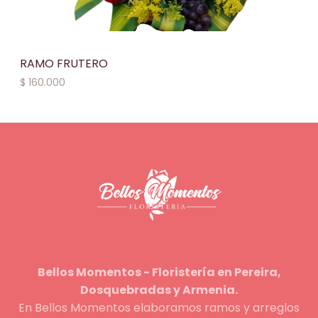
RAMO FRUTERO
$
160.000
Bellos Momentos - Floristería en Pereira,
Dosquebradas y Armenia.
En Bellos Momentos elaboramos ramos y arreglos