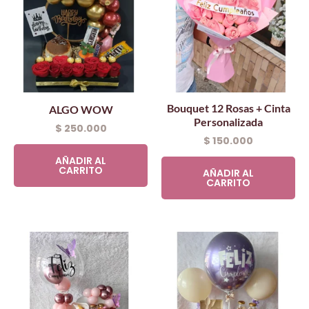
Bouquet 12 Rosas + Cinta
ALGO WOW
Personalizada
$
250.000
$
150.000
AÑADIR AL
CARRITO
AÑADIR AL
CARRITO