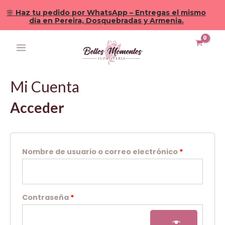
🌸
Haz tu pedido por WhatsApp – Entregas el mismo
día en Pereira, Dosquebradas y Armenia.
Ir
MAIN
Obligatorio
Obligatori
al
MENU
contenido
Mi Cuenta
Acceder
Nombre de usuario o correo electrónico
*
Contraseña
*